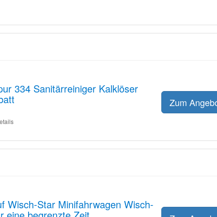
pur 334 Sanitärreiniger Kalklöser
batt
Zum Angeb
etails
uf Wisch-Star Minifahrwagen Wisch-
r eine begrenzte Zeit