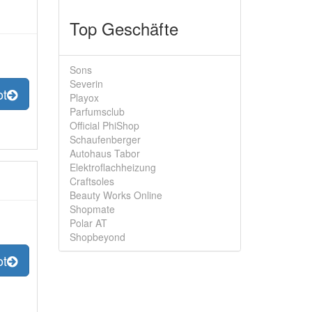
Top Geschäfte
Sons
Severin
ot
Playox
Parfumsclub
Official PhiShop
Schaufenberger
Autohaus Tabor
Elektroflachheizung
Craftsoles
Beauty Works Online
Shopmate
Polar AT
Shopbeyond
ot