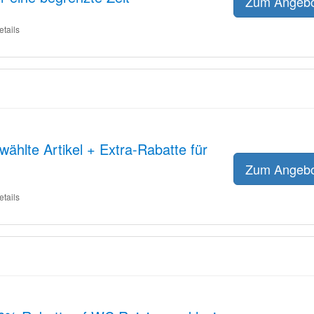
Zum Angeb
etails
ählte Artikel + Extra-Rabatte für
Zum Angeb
etails