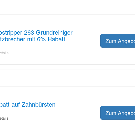
ostripper 263 Grundreiniger
zbrecher mit 6% Rabatt
Zum Angeb
etails
att auf Zahnbürsten
Zum Angeb
etails