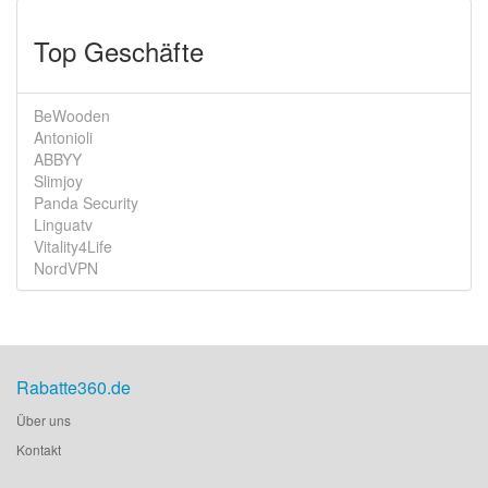
Top Geschäfte
BeWooden
Antonioli
ABBYY
Slimjoy
Panda Security
Linguatv
Vitality4Life
NordVPN
Rabatte360.de
Über uns
Kontakt