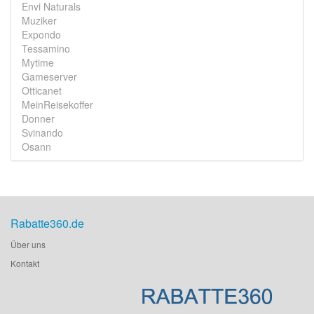
Envi Naturals
Muziker
Expondo
Tessamino
Mytime
Gameserver
Otticanet
MeinReisekoffer
Donner
Svinando
Osann
Rabatte360.de
Über uns
Kontakt