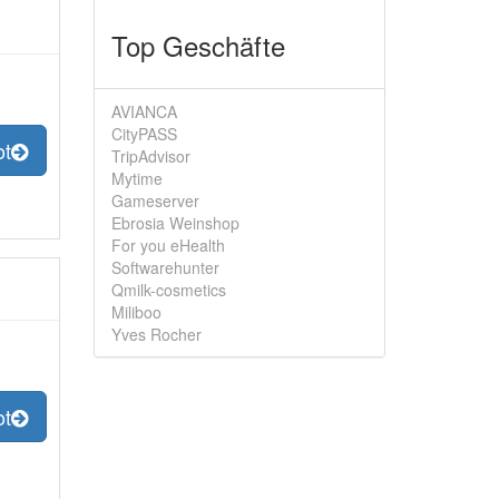
Top Geschäfte
AVIANCA
CityPASS
ot
TripAdvisor
Mytime
Gameserver
Ebrosia Weinshop
For you eHealth
Softwarehunter
Qmilk-cosmetics
Miliboo
Yves Rocher
ot