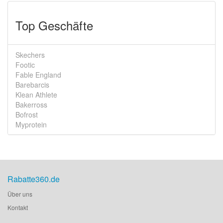
Top Geschäfte
Skechers
Footic
Fable England
Barebarcis
Klean Athlete
Bakerross
Bofrost
Myprotein
Rabatte360.de
Über uns
Kontakt