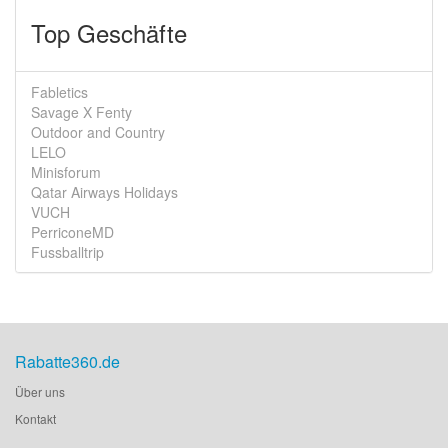
Top Geschäfte
Fabletics
Savage X Fenty
Outdoor and Country
LELO
Minisforum
Qatar Airways Holidays
VUCH
PerriconeMD
Fussballtrip
Rabatte360.de
Über uns
Kontakt