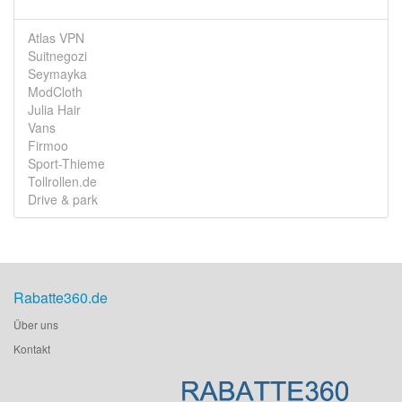
Atlas VPN
Suitnegozi
Seymayka
ModCloth
Julia Hair
Vans
Firmoo
Sport-Thieme
Tollrollen.de
Drive & park
Rabatte360.de
Über uns
Kontakt