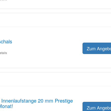
chals
Zum Angeb
etails
f Innenlaufstange 20 mm Prestige
Monat!
Zum Angeb