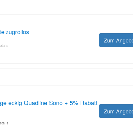
elzugrollos
Zum Angeb
etails
nge eckig Quadline Sono + 5% Rabatt
Zum Angeb
etails