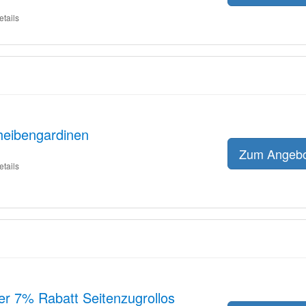
etails
heibengardinen
Zum Angeb
etails
er 7% Rabatt Seitenzugrollos