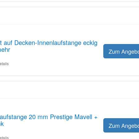
t auf Decken-Innenlaufstange eckig
mehr
Zum Angeb
etails
laufstange 20 mm Prestige Mavell +
nk
Zum Angeb
etails