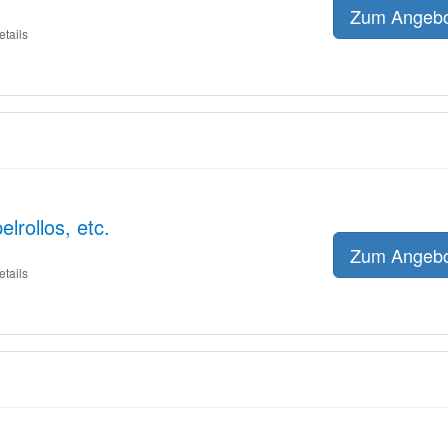
Zum Angeb
etails
lrollos, etc.
Zum Angeb
etails