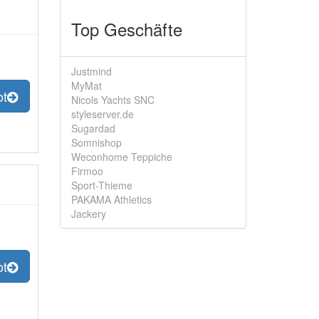
Top Geschäfte
Justmind
MyMat
ot
Nicols Yachts SNC
styleserver.de
Sugardad
Somnishop
Weconhome Teppiche
Firmoo
Sport-Thieme
PAKAMA Athletics
Jackery
ot