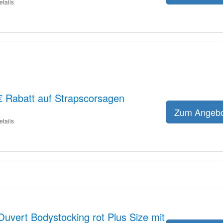
etails
7€ Rabatt auf Strapscorsagen
Zum Angeb
etails
uvert Bodystocking rot Plus Size mit