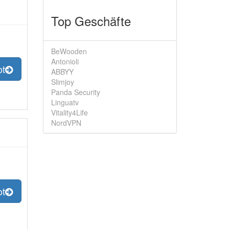
Top Geschäfte
BeWooden
Antonioli
ot
ABBYY
Slimjoy
Panda Security
Linguatv
Vitality4Life
NordVPN
ot