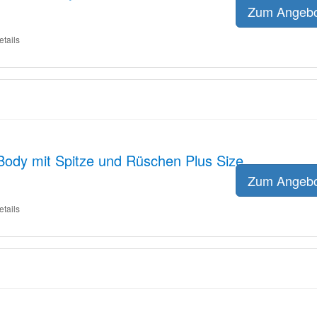
Zum Angeb
etails
Body mit Spitze und Rüschen Plus Size
Zum Angeb
etails