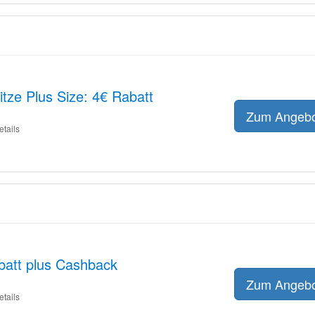
pitze Plus Size: 4€ Rabatt
Zum Angeb
etails
batt plus Cashback
Zum Angeb
etails