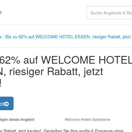
e
s
/
Bis zu 62% auf WELCOME HOTEL ESSEN, riesiger Rabatt, jetzt 
u 62% auf WELCOME HOTE
 riesiger Rabatt, jetzt
!
ot
ögen dieses Angebot
Welcome Hotels Gutscheine
abatt, jetzt kaufen!, Genießen Sie Ihre große €-Ersparnis ohne